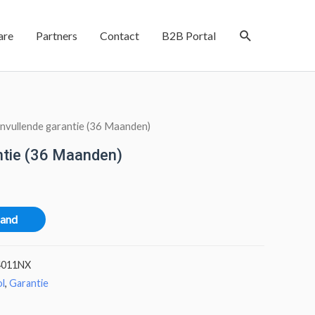
are
Partners
Contact
B2B Portal
nvullende garantie (36 Maanden)
ntie (36 Maanden)
mand
4011NX
ol
,
Garantie