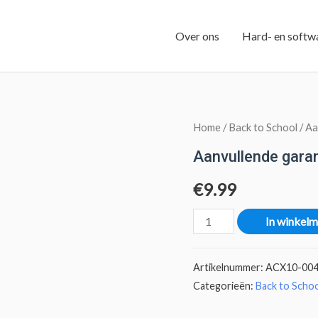
Over ons
Hard- en softw
Home
/
Back to School
/ Aa
Aanvullende gara
€
9.99
In winkel
Artikelnummer:
ACX10-00
Categorieën:
Back to Scho