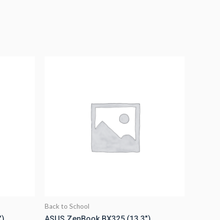
Back to School
″)
ASUS ZenBook BX325 (13.3″)