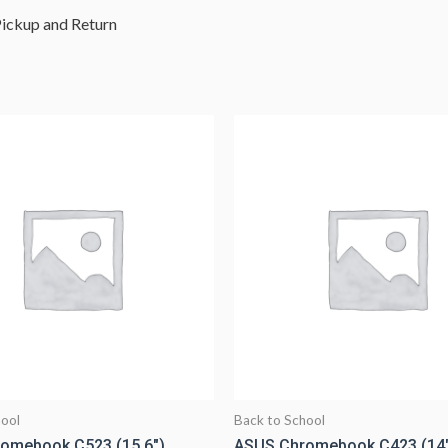
Pickup and Return
hool
Back to School
omebook C523 (15.6″)
ASUS Chromebook C423 (14