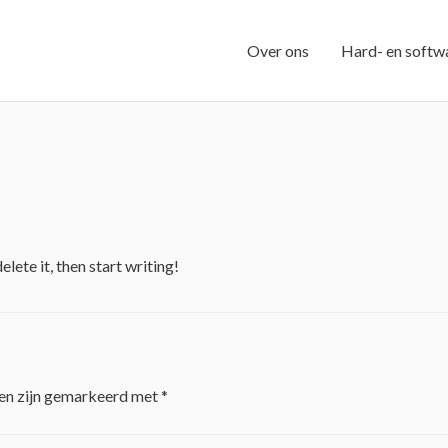
Over ons
Hard- en softw
lete it, then start writing!
den zijn gemarkeerd met
*